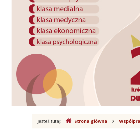
III
Sobieskiego
w
Legionowie
Gdzie
Jesteś tutaj:
Strona główna
Współpra
jesteśmy