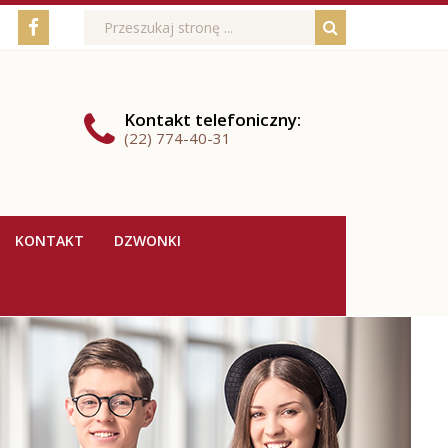
Media
Wyszukiwarka
Wyszukiwana
Formularz
Facebook
fraza:
Szukaj
społecznościowe
wyszukiwania
Kontakt
telefoniczny
:
(22) 774-40-31
KONTAKT
DZWONKI