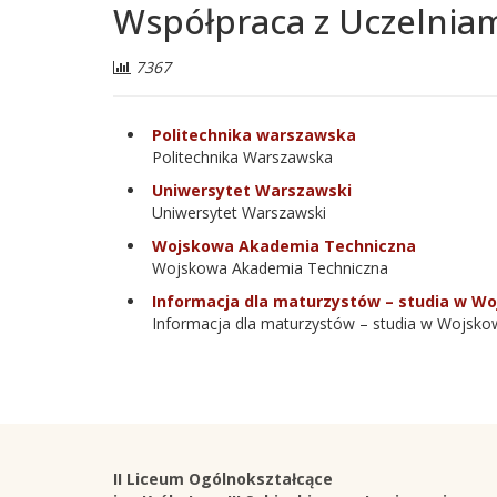
Współpraca z Uczelnia
Liczba
7367
odwiedzających:
Politechnika warszawska
Politechnika Warszawska
Uniwersytet Warszawski
Uniwersytet Warszawski
Wojskowa Akademia Techniczna
Wojskowa Akademia Techniczna
Informacja dla maturzystów – studia w W
Informacja dla maturzystów – studia w Wojsko
Stopka
Adres
II Liceum Ogólnokształcące
szkoły