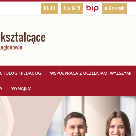
BIP,
Biuletyn
RODO
Covid-19
e-Dziennik
Informacji
Rodo,
Publicznej
e-
Dziennik
YCHOLOG I PEDAGOG
WSPÓŁPRACA Z UCZELNIAMI WYŻSZYMI
A
WYNAJEM