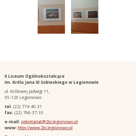
Stopka
Adres
II Liceum Ogólnokształcące
szkoły
im. Króla Jana III Sobieskiego w Legionowie
ul. Królowej Jadwigi 11,
05-120 Legionowo
tel.
(22) 774-40-31
fax.
(22) 766-37-33
e-mail:
sekretariat@2lo.legionowo.pl
www:
http://www.2lo.legionowo.pl