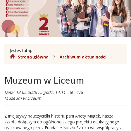
Sobieskiego
w
Legionowie
Gdzie
Jesteś tutaj:
Strona główna
Archiwum aktualności
jesteśmy
Muzeum w Liceum
Data: 13.05.2026 r., godz. 14.11
478
Muzeum w Liceum
Z inicjatywy nauczycielki historii, pani Anety Miętek, nasza
szkoła dołączyła do ogólnopolskiego projektu edukacyjnego
realizowanego przez Fundację Niezła Sztuka we współpracy z