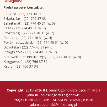
Dostępność
Podstawowe kontakty:
SZKOŁA - (22) 774 40 31
Szkoła, fax - (22) 766 37 33
Sekretariat - (22) 774 40 31 (w. 0)
Kasa - (22) 774 40 31 (w. 3)
Psycholog - (22) 774 40 31 (w. 2)
Pedagog - (22) 774 40 31 (w. 4)
Pokój nauczycielski - (22) 774 40 31 (w. 5)
Biblioteka - (22) 774 40 31 (w. 6)
Pielęgniarka - (22) 774 40 31 (w. 7)
Kierownik admininistracyjny - (22) 774 40 31 (w. 8)
Księgowość - (22) 766 37 32
Kadry - (22) 766 37 34
Copyright
Copyright:
2015-2026 II Liceum Ogólnokształcące im. Króla
Jana III Sobieskiego w Legionowie
Projekt:
INFOSTRONY - ADAM PODEMSKI, e-mail:
adam.podemski@infostrony.pl