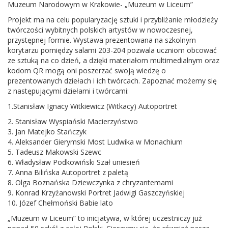
Muzeum Narodowym w Krakowie- „Muzeum w Liceum”
Projekt ma na celu popularyzację sztuki i przybliżanie młodzieży
twórczości wybitnych polskich artystów w nowoczesnej,
przystępnej formie. Wystawa prezentowana na szkolnym
korytarzu pomiędzy salami 203-204 pozwala uczniom obcować
ze sztuką na co dzień, a dzięki materiałom multimedialnym oraz
kodom QR mogą oni poszerzać swoją wiedzę o
prezentowanych dziełach i ich twórcach. Zapoznać możemy się
z następującymi dziełami i twórcami:
1.Stanisław Ignacy Witkiewicz (Witkacy) Autoportret
2. Stanisław Wyspiański Macierzyństwo
3. Jan Matejko Stańczyk
4. Aleksander Gierymski Most Ludwika w Monachium
5. Tadeusz Makowski Szewc
6. Władysław Podkowiński Szał uniesień
7. Anna Bilińska Autoportret z paletą
8. Olga Boznańska Dziewczynka z chryzantemami
9. Konrad Krzyżanowski Portret Jadwigi Gaszczyńskiej
10. Józef Chełmoński Babie lato
„Muzeum w Liceum” to inicjatywa, w której uczestniczy już