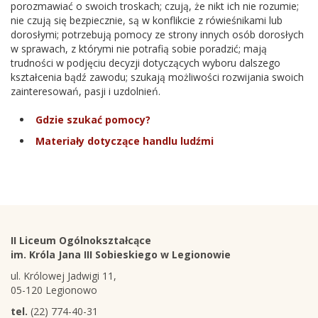
porozmawiać o swoich troskach; czują, że nikt ich nie rozumie;
nie czują się bezpiecznie, są w konflikcie z rówieśnikami lub
dorosłymi; potrzebują pomocy ze strony innych osób dorosłych
w sprawach, z którymi nie potrafią sobie poradzić; mają
trudności w podjęciu decyzji dotyczących wyboru dalszego
kształcenia bądź zawodu; szukają możliwości rozwijania swoich
zainteresowań, pasji i uzdolnień.
Gdzie szukać pomocy?
Materiały dotyczące handlu ludźmi
Stopka
Adres
II Liceum Ogólnokształcące
szkoły
im. Króla Jana III Sobieskiego w Legionowie
ul. Królowej Jadwigi 11,
05-120 Legionowo
tel.
(22) 774-40-31