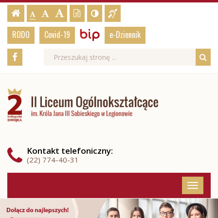
Psycholog
Ustawienia
Czcionka,
Strona
-
Informacja
Wersja
Kontrast
-
-
jej
Czcionka
i
strony
tekstowa
Czcionka
(włącz/wyłącz)
główna
Czcionka
dla
rozmiar
BIP,
Biuletyn
standardowa
RODO
Covid-19
e-Dziennik
powiększona
niesłyszących
duża
na
Informacji
Pedagog
Rodo,
stronie:
Publicznej
Media
Wyszukiwarka
Wyszukiwana
Formularz
Facebook
-
e-
fraza:
Szu
społecznościowe
wyszukiwania
Dziennik
II
II
Liceum
Liceum
Ogólnokształcące
im.
Ogólnokształcące
Króla
Jana
im.
III
Kontakt
telefoniczny
:
Sobieskiego
Króla
(22) 774-40-31
w
Legionowie
Jana
Menu
Przełąc
główne
III
nawigac