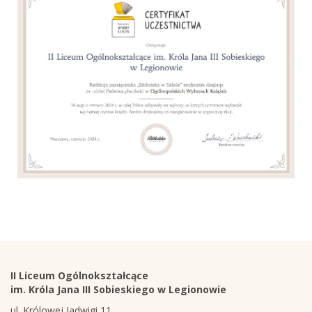
Stopka
Adres
II Liceum Ogólnokształcące
szkoły
im. Króla Jana III Sobieskiego w Legionowie
ul. Królowej Jadwigi 11,