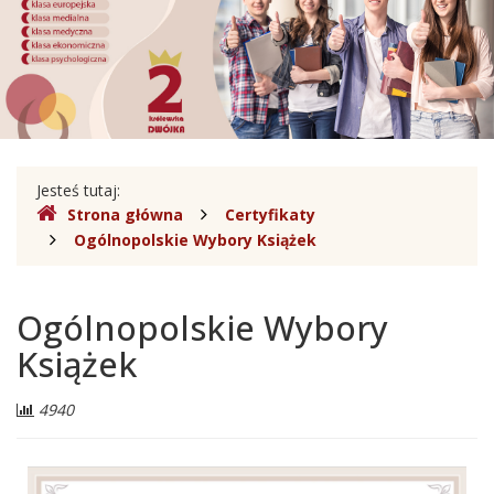
Sobieskiego
w
Legionowie
Gdzie
Jesteś tutaj:
Strona główna
Certyfikaty
jesteśmy
Ogólnopolskie Wybory Książek
Ogólnopolskie Wybory
Książek
Liczba
4940
odwiedzających: