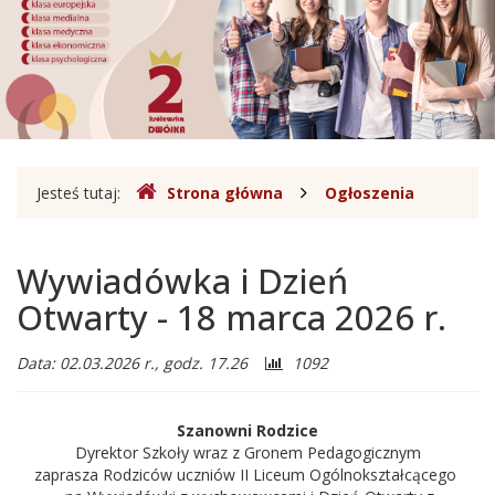
Liceum
Ogólnokształcące
im.
Króla
Jana
Gdzie
Jesteś tutaj:
Strona główna
Ogłoszenia
III
jesteśmy
Sobieskiego
Wywiadówka i Dzień
w
Otwarty - 18 marca 2026 r.
Legionowie
Liczba
Data: 02.03.2026 r., godz. 17.26
1092
odwiedzających:
Szanowni Rodzice
Dyrektor Szkoły wraz z Gronem Pedagogicznym
zaprasza Rodziców uczniów II Liceum Ogólnokształcącego