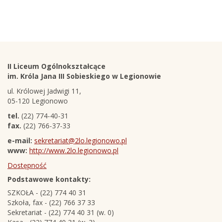
Stopka
Adres
II Liceum Ogólnokształcące
szkoły
im. Króla Jana III Sobieskiego w Legionowie
ul. Królowej Jadwigi 11,
05-120 Legionowo
tel.
(22) 774-40-31
fax.
(22) 766-37-33
e-mail:
sekretariat@2lo.legionowo.pl
www:
http://www.2lo.legionowo.pl
Dostępność
Podstawowe kontakty:
SZKOŁA - (22) 774 40 31
Szkoła, fax - (22) 766 37 33
Sekretariat - (22) 774 40 31 (w. 0)