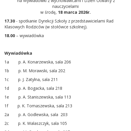
na Wywiadówki z wychowawcami i Dzień Otwarty z
nauczycielami
w środę,
18 marca 2026r.
17.30
- spotkanie Dyrekcji Szkoły z przedstawicielami Rad
Klasowych Rodziców (w stołówce szkolnej).
18.00
– wywiadówka
Wywiadówka
1a p. A. Konarzewska, sala 206
1b p. M. Morawski, sala 202
1c p. J. Zatylna, sala 211
1d p. A. Bogacka, sala 218
1e p. A. Staniszewska, sala 113
1f p. K. Tomaszewska, sala 213
2a p. A. Godlewska, sala 203
2c p. K. Walaszczyk, sala 105