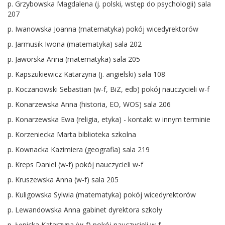
p. Grzybowska Magdalena (j. polski, wstęp do psychologii) sala
207
p. Iwanowska Joanna (matematyka) pokój wicedyrektorów
p. Jarmusik Iwona (matematyka) sala 202
p. Jaworska Anna (matematyka) sala 205
p. Kapszukiewicz Katarzyna (j. angielski) sala 108
p. Koczanowski Sebastian (w-f, BiZ, edb) pokój nauczycieli w-f
p. Konarzewska Anna (historia, EO, WOS) sala 206
p. Konarzewska Ewa (religia, etyka) - kontakt w innym terminie
p. Korzeniecka Marta biblioteka szkolna
p. Kownacka Kazimiera (geografia) sala 219
p. Kreps Daniel (w-f) pokój nauczycieli w-f
p. Kruszewska Anna (w-f) sala 205
p. Kuligowska Sylwia (matematyka) pokój wicedyrektorów
p. Lewandowska Anna gabinet dyrektora szkoły
p. Łępicka Katarzyna (w-f) pokój nauczycieli w-f