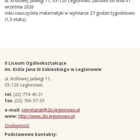
ul. Królowej Jadwigi 11, 05-120 Legionowo zatrudni od dnia 01
września 2026
roku nauczyciela matematyki w wymiarze 27 godzin tygodniowo
(1,5 etatu).
Stopka
Adres
II Liceum Ogólnokształcące
szkoły
im. Króla Jana III Sobieskiego w Legionowie
ul. Królowej Jadwigi 11,
05-120 Legionowo
tel.
(22) 774-40-31
fax.
(22) 766-37-33
e-mail:
sekretariat@2lo.legionowo.pl
www:
http://www.2lo.legionowo.pl
Dostępność
Podstawowe kontakty: