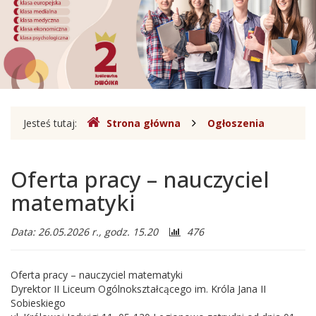
Jana
III
Sobieskiego
w
Legionowie
Gdzie
Jesteś tutaj:
Strona główna
Ogłoszenia
jesteśmy
Oferta pracy – nauczyciel
matematyki
Liczba
Data: 26.05.2026 r., godz. 15.20
476
odwiedzających:
Oferta pracy – nauczyciel matematyki
Dyrektor II Liceum Ogólnokształcącego im. Króla Jana II
Sobieskiego