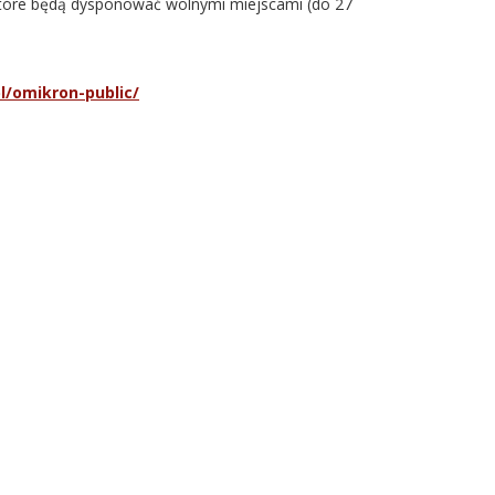
tóre będą dysponować wolnymi miejscami (do 27
l/omikron-public/