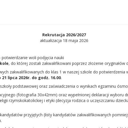
Rekrutacja 2026/2027
aktualizacja 18 maja 2026
-
potwierdzanie woli podjęcia nauki
zkole
, do której zostali zakwalifikowani poprzez złożenie oryginałó
 zakwalifikowanych do klas 1 w naszej szkole do potwierdzenia wo
o 21 lipca 2026r. do godz. 16.00
.
 szkoły podstawowej oraz zaświadczenia o wynikach egzaminu ósmok
macyjnego (fotografia 30x42mm) oraz wypełnionej deklaracji wyboru d
ligii rzymskokatolickiej i etyki (decyzja rodzica o uczęszczaniu dzieck
 kandydatów przyjętych (listy kandydatów zakwalifikowanych pomniej
.