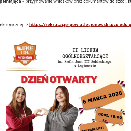
upełniająca
– przyjmowanie wniosków oraz dokumentów do szkół, k
lektronicznej ->
https://rekrutacje-powiatlegionowski.pzo.edu.p