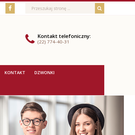
Media
Wyszukiwarka
Wyszukiwana
Formularz
Facebook
fraza:
Szukaj
społecznościowe
wyszukiwania
Kontakt
telefoniczny
:
(22) 774-40-31
KONTAKT
DZWONKI