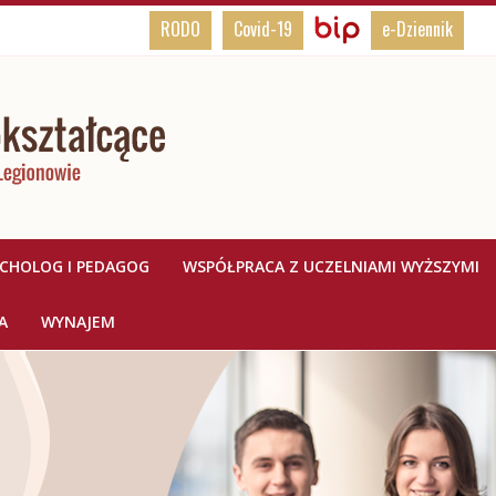
BIP,
Biuletyn
RODO
Covid-19
e-Dziennik
Informacji
Rodo,
Publicznej
e-
Dziennik
YCHOLOG I PEDAGOG
WSPÓŁPRACA Z UCZELNIAMI WYŻSZYMI
A
WYNAJEM