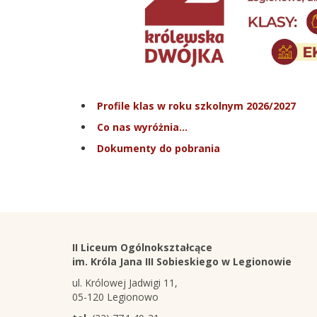
Profile klas w roku szkolnym 2026/2027
Co nas wyróżnia...
Dokumenty do pobrania
Stopka
Adres
II Liceum Ogólnokształcące
szkoły
im. Króla Jana III Sobieskiego w Legionowie
ul. Królowej Jadwigi 11,
05-120 Legionowo