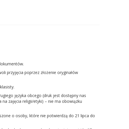
w dokumentów.
li przyjęcia poprzez złożenie oryginałów
lasisty.
rugiego języka obcego (druk jest dostępny nas
a na zajęcia religii/etyki) – nie ma obowiązku
szone o osoby, które nie potwierdzą do 21 lipca do