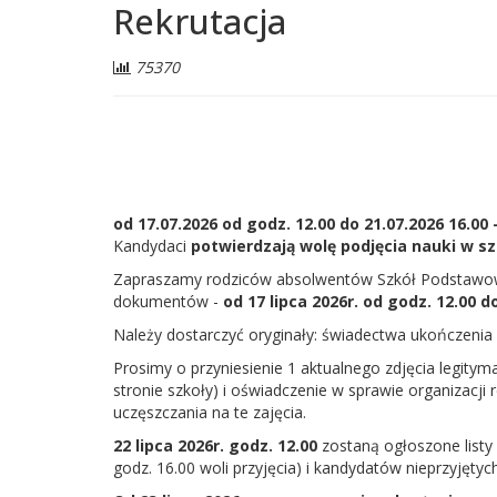
Rekrutacja
Liczba
75370
odwiedzających:
od 17.07.2026 od godz. 12.00 do 21.07.2026 16.00 
Kandydaci
potwierdzają wolę podjęcia nauki w s
Zapraszamy rodziców absolwentów Szkół Podstawowych
dokumentów -
od 17 lipca 2026r. od godz. 12.00 d
Należy dostarczyć oryginały: świadectwa ukończenia
Prosimy o przyniesienie 1 aktualnego zdjęcia legity
stronie szkoły) i oświadczenie w sprawie organizacji re
uczęszczania na te zajęcia.
22 lipca 2026r. godz. 12.00
zostaną ogłoszone listy
godz. 16.00 woli przyjęcia) i kandydatów nieprzyjętych