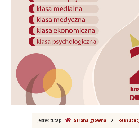
Legionowie
Gdzie
Jesteś tutaj:
Strona główna
Rekrutac
jesteśmy