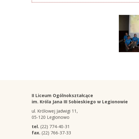
Stopka
Adres
II Liceum Ogólnokształcące
szkoły
im. Króla Jana III Sobieskiego w Legionowie
ul. Królowej Jadwigi 11,
05-120 Legionowo
tel.
(22) 774-40-31
fax.
(22) 766-37-33