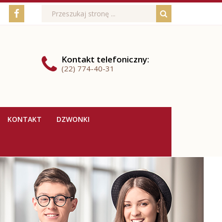
Media
Wyszukiwarka
Wyszukiwana
Formularz
Facebook
fraza:
Szukaj
społecznościowe
wyszukiwania
Kontakt
telefoniczny
:
(22) 774-40-31
KONTAKT
DZWONKI