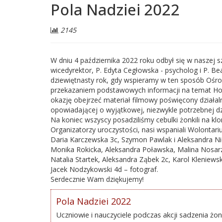
Pola Nadziei 2022
Liczba
2145
odwiedzających:
W dniu 4 października 2022 roku odbył się w naszej sz
wicedyrektor, P. Edyta Cegłowska - psycholog i P. Be
dziewiętnasty rok, gdy wspieramy w ten sposób Ośr
przekazaniem podstawowych informacji na temat Hos
okazję obejrzeć materiał filmowy poświęcony działal
opowiadającej o wyjątkowej, niezwykle potrzebnej dz
Na koniec wszyscy posadziliśmy cebulki żonkili na kl
Organizatorzy uroczystości, nasi wspaniali Wolontarius
Daria Karczewska 3c, Szymon Pawlak i Aleksandra Ni
Monika Rokicka, Aleksandra Poławska, Malina Nosar
Natalia Startek, Aleksandra Ząbek 2c, Karol Kleniews
Jacek Nodzykowski 4d – fotograf.
Serdecznie Wam dziękujemy!
Pola Nadziei 2022
Uczniowie i nauczyciele podczas akcji sadzenia żonk