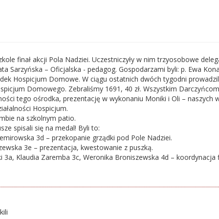
kole finał akcji Pola Nadziei. Uczestniczyły w nim trzyosobowe delega
ata Sarzyńska – Oficjalska - pedagog. Gospodarzami byli: p. Ewa Kona
odek Hospicjum Domowe. W ciągu ostatnich dwóch tygodni prowadzili
picjum Domowego. Zebraliśmy 1691, 40 zł. Wszystkim Darczyńcom s
ności tego ośrodka, prezentację w wykonaniu Moniki i Oli – naszych 
iałalności Hospicjum.
ombie na szkolnym patio.
ze spisali się na medal! Byli to:
emirowska 3d – przekopanie grządki pod Pole Nadziei.
zewska 3e – prezentacja, kwestowanie z puszką.
ki 3a, Klaudia Zaremba 3c, Weronika Broniszewska 4d – koordynacja fi
ili