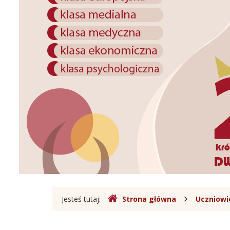
Sobieskiego
w
Legionowie
Gdzie
Jesteś tutaj:
Strona główna
Uczniowie
jesteśmy