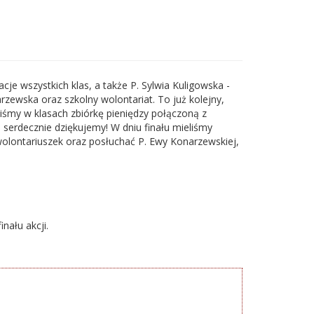
cje wszystkich klas, a także P. Sylwia Kuligowska -
rzewska oraz szkolny wolontariat. To już kolejny,
śmy w klasach zbiórkę pieniędzy połączoną z
erdecznie dziękujemy! W dniu finału mieliśmy
wolontariuszek oraz posłuchać P. Ewy Konarzewskiej,
nału akcji.