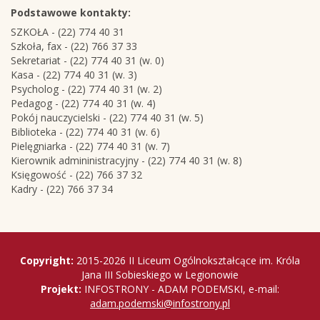
Podstawowe kontakty:
SZKOŁA - (22) 774 40 31
Szkoła, fax - (22) 766 37 33
Sekretariat - (22) 774 40 31 (w. 0)
Kasa - (22) 774 40 31 (w. 3)
Psycholog - (22) 774 40 31 (w. 2)
Pedagog - (22) 774 40 31 (w. 4)
Pokój nauczycielski - (22) 774 40 31 (w. 5)
Biblioteka - (22) 774 40 31 (w. 6)
Pielęgniarka - (22) 774 40 31 (w. 7)
Kierownik admininistracyjny - (22) 774 40 31 (w. 8)
Księgowość - (22) 766 37 32
Kadry - (22) 766 37 34
Copyright
Copyright:
2015-2026 II Liceum Ogólnokształcące im. Króla
Jana III Sobieskiego w Legionowie
Projekt:
INFOSTRONY - ADAM PODEMSKI, e-mail:
adam.podemski@infostrony.pl