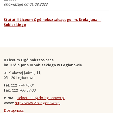
odwiedzających:
obowiązuje od 01.09.2023
Statut II Liceum Ogólnokształcącego im. Króla Jana III
Sobieskiego
Stopka
Adres
II Liceum Ogólnokształcące
szkoły
im. Króla Jana III Sobieskiego w Legionowie
ul. Królowej Jadwigi 11,
05-120 Legionowo
tel.
(22) 774-40-31
fax.
(22) 766-37-33
e-mail:
sekretariat@2lo.legionowo.pl
www:
http://www.2lo.legionowo.pl
Dostępność