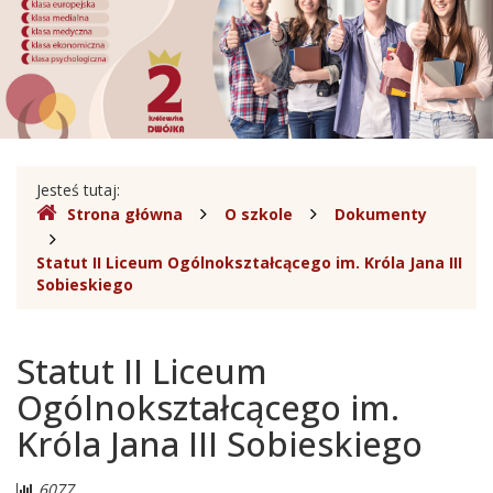
Liceum
Ogólnokształcące
im.
Króla
Jana
Gdzie
Jesteś tutaj:
III
Strona główna
O szkole
Dokumenty
jesteśmy
Sobieskiego
Statut II Liceum Ogólnokształcącego im. Króla Jana III
Sobieskiego
w
Legionowie
Statut II Liceum
Ogólnokształcącego im.
Króla Jana III Sobieskiego
Liczba
6077